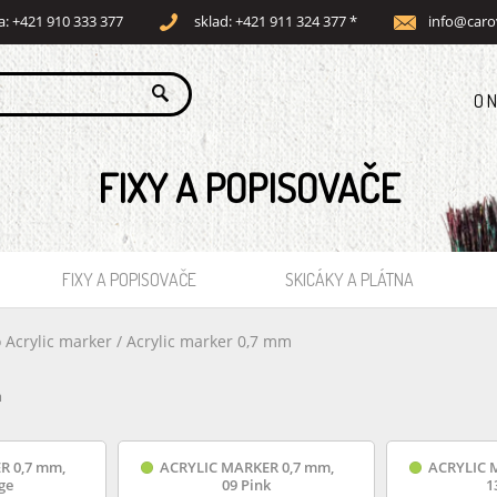
a: +421 910 333 377
sklad: +421 911 324 377 *
info@caro
O 
FIXY A POPISOVAČE
FIXY A POPISOVAČE
SKICÁKY A PLÁTNA
 Acrylic marker
/
Acrylic marker 0,7 mm
m
R 0,7 mm,
ACRYLIC MARKER 0,7 mm,
ACRYLIC 
ge
09 Pink
1