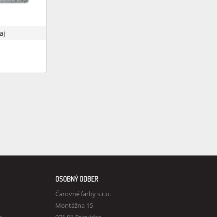
aj
OSOBNÝ ODBER
Čarovné farby s.r.o.
Montážna 15