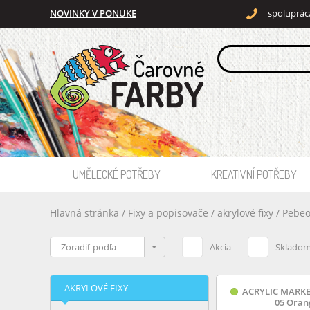
NOVINKY V PONUKE
spoluprác
UMĚLECKÉ POTŘEBY
KREATIVNÍ POTŘEBY
Hlavná stránka
/
Fixy a popisovače
/
akrylové fixy
/
Pebeo
Akcia
Sklado
AKRYLOVÉ FIXY
ACRYLIC MARKE
05 Oran