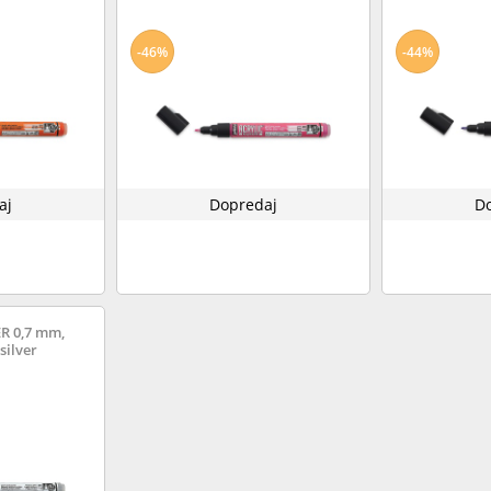
-46%
-44%
aj
Dopredaj
D
R 0,7 mm,
silver