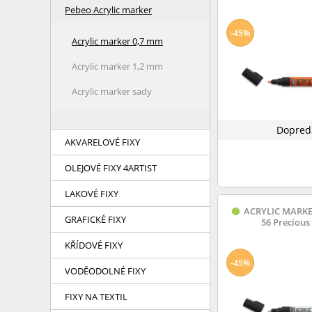
Pebeo Acrylic marker
-45%
Acrylic marker 0,7 mm
Acrylic marker 1,2 mm
Acrylic marker sady
Dopred
AKVARELOVÉ FIXY
OLEJOVÉ FIXY 4ARTIST
LAKOVÉ FIXY
ACRYLIC MARKE
GRAFICKÉ FIXY
56 Precious 
KŘÍDOVÉ FIXY
-45%
VODĚODOLNÉ FIXY
FIXY NA TEXTIL