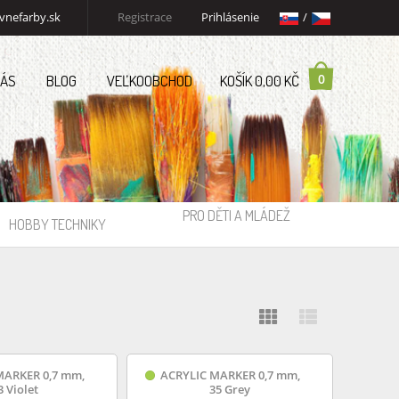
vnefarby.sk
Registrace
Prihlásenie
/
0
NÁS
BLOG
VEĽKOOBCHOD
KOŠÍK 0,00 KČ
PRO DĚTI A MLÁDEŽ
HOBBY TECHNIKY
MARKER 0,7 mm,
ACRYLIC MARKER 0,7 mm,
3 Violet
35 Grey