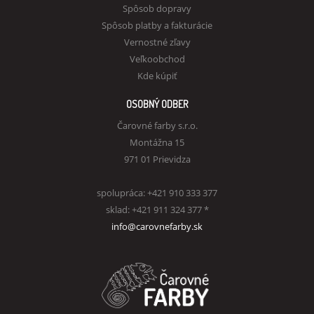
Spôsob dopravy
Spôsob platby a fakturácie
Vernostné zľavy
Veľkoobchod
Kde kúpiť
OSOBNÝ ODBER
Čarovné farby s.r.o.
Montážna 15
971 01 Prievidza
spolupráca: +421 910 333 377
sklad: +421 911 324 377 *
info@carovnefarby.sk