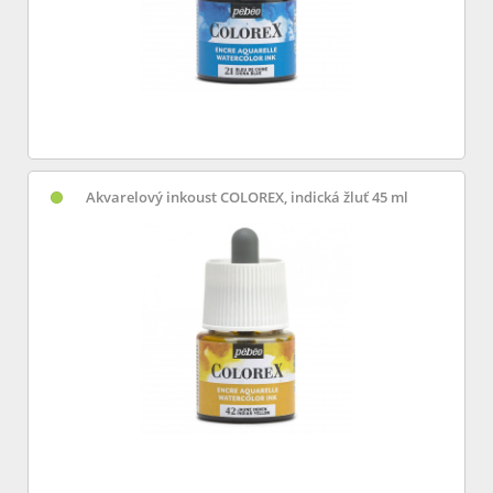
Akvarelový inkoust COLOREX, indická žluť 45 ml