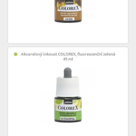
Akvarelový inkoust COLOREX, fluorescenční zelená
45 ml