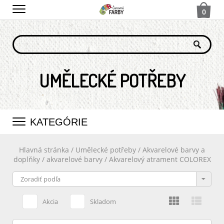
0
UMĚLECKÉ POTŘEBY
KATEGÓRIE
Hlavná stránka
/
Umělecké potřeby
/
Akvarelové barvy a
doplňky
/
akvarelové barvy
/
Akvarelový atrament COLOREX
Akcia
Skladom