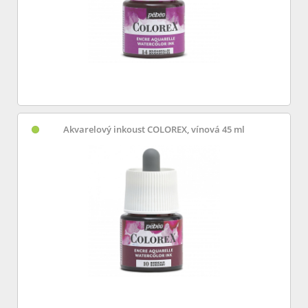
Akvarelový inkoust COLOREX, vínová 45 ml