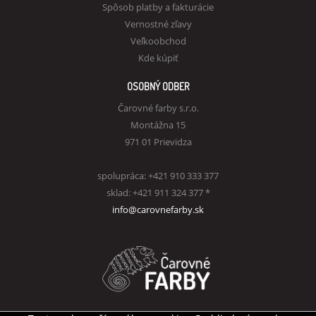
Spôsob platby a fakturácie
Vernostné zľavy
Veľkoobchod
Kde kúpiť
OSOBNÝ ODBER
Čarovné farby s.r.o.
Montážna 15
971 01 Prievidza
spolupráca: +421 910 333 377
sklad: +421 911 324 377 *
info@carovnefarby.sk