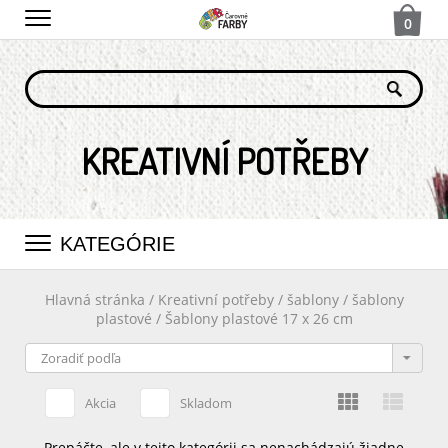
0
KREATIVNÍ POTŘEBY
KATEGÓRIE
Hlavná stránka
/
Kreativní potřeby
/
šablony
/
šablony
plastové
/
Šablony plastové 17 x 26 cm
Akcia
Skladom
Prepáčte, ale v tejto kategórii sa nenachádzajú žiadne