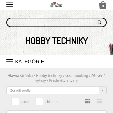
0
HOBBY TECHNIKY
KATEGÓRIE
Hlavná stránka
/
Hobby techniky
/
scrapbooking
/
Dřevěné
výřezy
/
Předměty a tvary
Akcia
Skladom