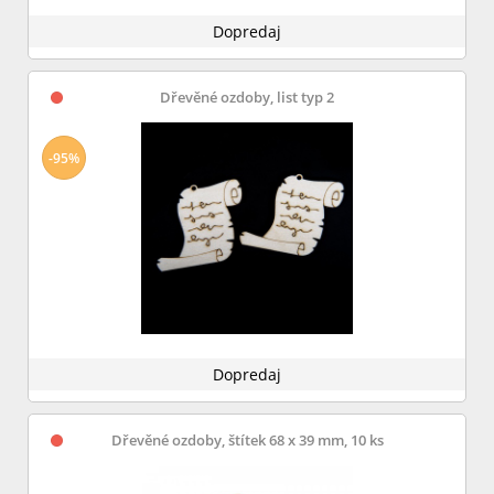
Dopredaj
Dřevěné ozdoby, list typ 2
-95%
Dopredaj
Dřevěné ozdoby, štítek 68 x 39 mm, 10 ks