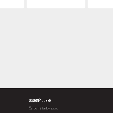
OSOBNÝ ODBER
Čarovné farby s.r.o.