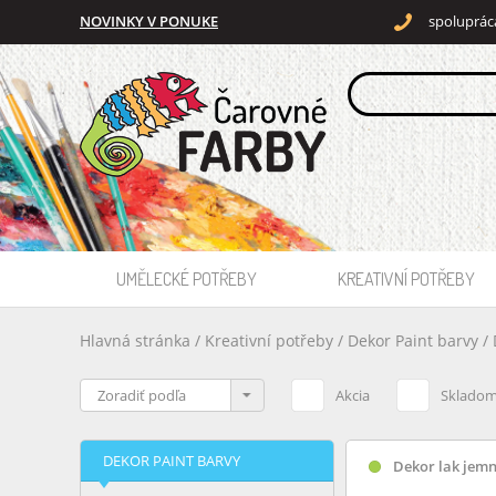
NOVINKY V PONUKE
spoluprác
UMĚLECKÉ POTŘEBY
KREATIVNÍ POTŘEBY
Hlavná stránka
/
Kreativní potřeby
/
Dekor Paint barvy
/
Akcia
Sklado
DEKOR PAINT BARVY
Dekor lak jemn