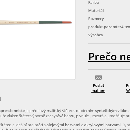
Farba
Materiál
Rozmery
produkt.paramter4.tex
Výrobca
Prečo n
Poslať
Pr
mailom
Wi
U
mpressionniste
je prémiový malířský štětec s moderním
syntetickým vlákn
tuře vláken štětec výborně zachytává barvu, plynule ji roztírá a umožňuje pre
štětec je ideální pro práci s
olejovými barvami
a
akrylovými barvami
. Syn