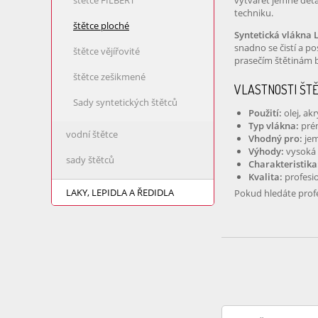
štětce FILBERT
vytvářet jemné deta
techniku.
štětce ploché
Syntetická vlákna 
snadno se čistí a po
štětce vějířovité
prasečím štětinám 
štětce zešikmené
VLASTNOSTI ŠT
Sady syntetických štětců
Použití:
olej, akr
Typ vlákna:
prém
vodní štětce
Vhodný pro:
jem
Výhody:
vysoká 
sady štětců
Charakteristika
Kvalita:
profesio
LAKY, LEPIDLA A ŘEDIDLA
Pokud hledáte prof