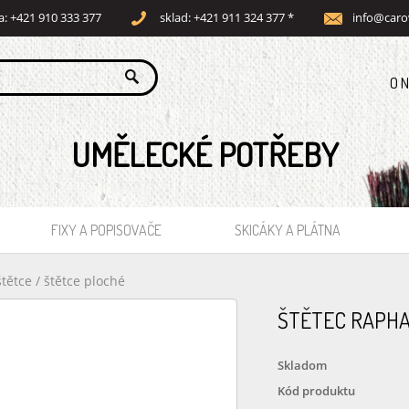
a: +421 910 333 377
sklad: +421 911 324 377 *
info@caro
O 
UMĚLECKÉ POTŘEBY
FIXY A POPISOVAČE
SKICÁKY A PLÁTNA
štětce
/
štětce ploché
ŠTĚTEC RAPHAE
Skladom
Kód produktu