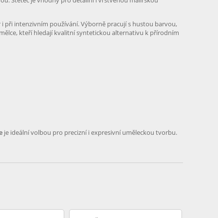
u. Štětec je vhodný pro detailní i vrstvenou malířskou
 i při intenzivním používání. Výborně pracují s hustou barvou,
mělce, kteří hledají kvalitní syntetickou alternativu k přírodním
e
je ideální volbou pro precizní i expresivní uměleckou tvorbu.