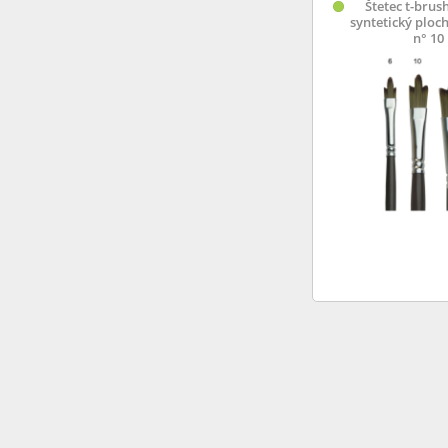
Štetec t-brus
syntetický ploch
n° 10