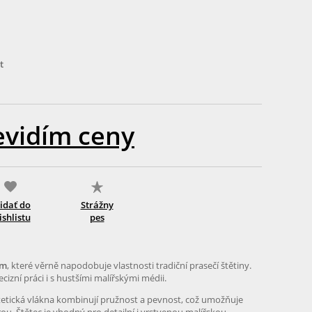
t
evidím ceny
idať do
Strážny
shlistu
pes
em
, které věrně napodobuje vlastnosti tradiční prasečí štětiny.
cizní práci i s hustšími malířskými médii.
tetická vlákna kombinují pružnost a pevnost, což umožňuje