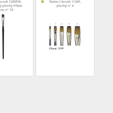
-brush 1200FW,
Štetec t-brush 1126F,
ý plochý Filber
plochý n° 6
e, n° 10