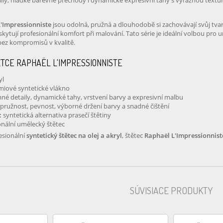
ily, hladké barevné přechody i dynamické expresivní tahy s výraznou texturo
L'Impressionniste
jsou odolná, pružná a dlouhodobě si zachovávají svůj tvar
skytují profesionální komfort při malování. Tato série je ideální volbou pro u
bez kompromisů v kvalitě.
ĚTCE RAPHAËL L'IMPRESSIONNISTE
yl
iové syntetické vlákno
né detaily, dynamické tahy, vrstvení barvy a expresivní malbu
pružnost, pevnost, výborné držení barvy a snadné čištění
:
syntetická alternativa prasečí štětiny
nální umělecký štětec
esionální
syntetický štětec na olej a akryl
, štětec
Raphaël L'Impressionnist
SÚVISIACE PRODUKTY