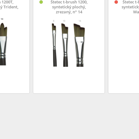
h 1200T,
Štetec t-brush 1200,
Štetec t
ý Trident,
syntetický plochý,
syntetick
zrezaný, n° 14
Wav