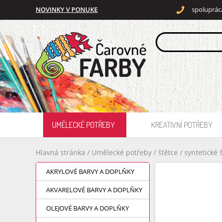
NOVINKY V PONUKE
spoluprác
UMĚLECKÉ POTŘEBY
KREATIVNÍ POTŘEBY
Hlavná stránka
/
Umělecké potřeby
/
štětce
/
syntetické 
AKRYLOVÉ BARVY A DOPLŇKY
AKVARELOVÉ BARVY A DOPLŇKY
OLEJOVÉ BARVY A DOPLŇKY