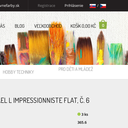
vnefarby.sk
Registrace
Prihlásenie
/
0
NÁS
BLOG
VEĽKOOBCHOD
KOŠÍK 0,00 KČ
PRO DĚTI A MLÁDEŽ
HOBBY TECHNIKY
L L IMPRESSIONNISTE FLAT, Č. 6
3 ks
365.6