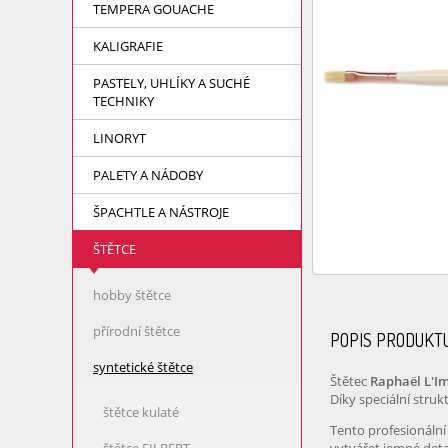
TEMPERA GOUACHE
KALIGRAFIE
PASTELY, UHLÍKY A SUCHÉ
TECHNIKY
LINORYT
PALETY A NÁDOBY
ŠPACHTLE A NÁSTROJE
ŠTĚTCE
hobby štětce
přírodní štětce
POPIS PRODUKT
syntetické štětce
Štětec
Raphaël L'I
Díky speciální struk
štětce kulaté
Tento profesionální 