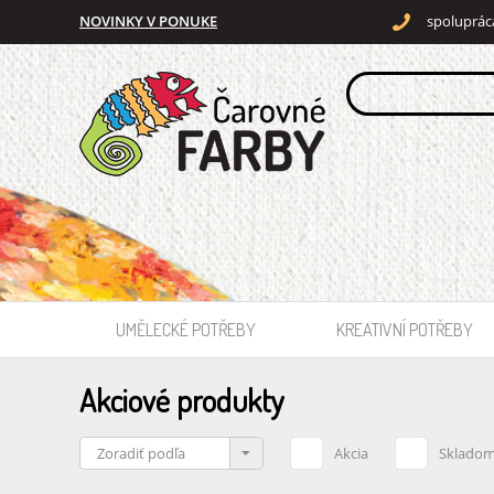
NOVINKY V PONUKE
spoluprác
UMĚLECKÉ POTŘEBY
KREATIVNÍ POTŘEBY
Akciové produkty
Akcia
Sklado