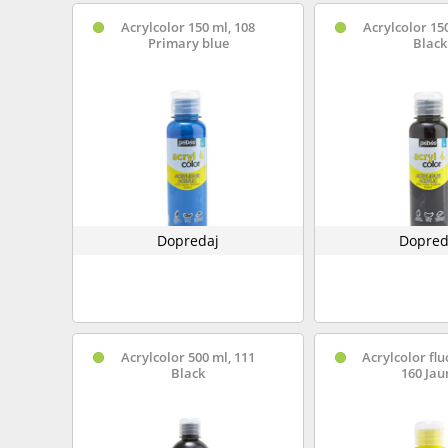
Acrylcolor 150 ml, 108
Acrylcolor 15
Primary blue
Black
Dopredaj
Dopred
Acrylcolor 500 ml, 111
Acrylcolor flu
Black
160 Jau