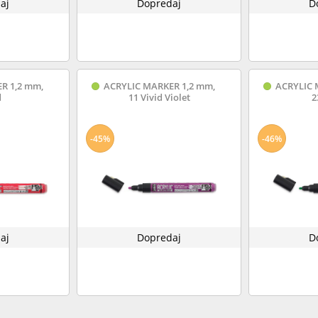
aj
Dopredaj
D
R 1,2 mm,
ACRYLIC MARKER 1,2 mm,
ACRYLIC 
d
11 Vivid Violet
2
-45%
-46%
aj
Dopredaj
D