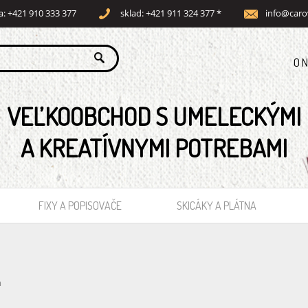
a: +421 910 333 377
sklad: +421 911 324 377 *
info@caro
O 
VEĽKOOBCHOD S UMELECKÝMI
A KREATÍVNYMI POTREBAMI
FIXY A POPISOVAČE
SKICÁKY A PLÁTNA
m