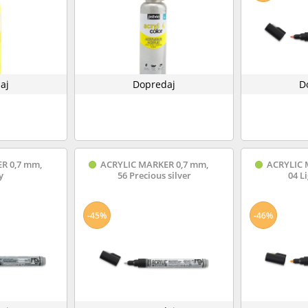
aj
Dopredaj
D
R 0,7 mm,
ACRYLIC MARKER 0,7 mm,
ACRYLIC 
y
56 Precious silver
04 L
-45%
-46%