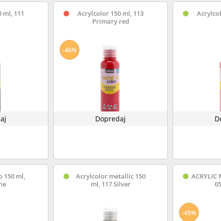
0 ml, 111
Acrylcolor 150 ml, 113
Acrylcol
Primary red
-46%
aj
Dopredaj
D
o 150 ml,
Acrylcolor metallic 150
ACRYLIC 
ne
ml, 117 Silver
0
-45%