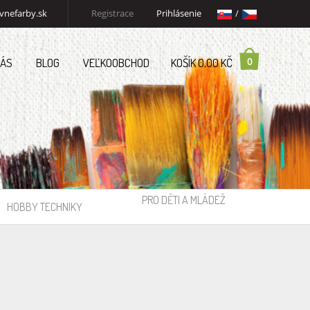
vnefarby.sk
Registrace
Prihlásenie
/
0
NÁS
BLOG
VEĽKOOBCHOD
KOŠÍK 0,00 KČ
PRO DĚTI A MLÁDEŽ
HOBBY TECHNIKY