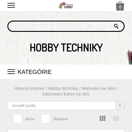
0
HOBBY TECHNIKY
KATEGÓRIE
Hlavná stránka
/
Hobby techniky
/
Malování na sklo
/
Satinovací barvy na sklo
Akcia
Skladom