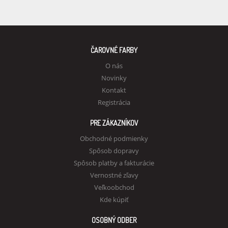
ČAROVNÉ FARBY
O nás
Novinky
Kontakt
Registrácia
PRE ZÁKAZNÍKOV
Obchodné podmienky
Spôsob dopravy
Spôsob platby a fakturácie
Vernostné zľavy
Veľkoobchod
Kde kúpiť
OSOBNÝ ODBER