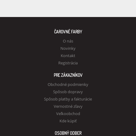
ČAROVNÉ FARBY
O nás
Novinky
Kontakt
Registrácia
PRE ZÁKAZNÍKOV
Obchodné podmienky
Spôsob dopravy
Spôsob platby a fakturácie
Vernostné zľavy
Veľkoobchod
Kde kúpiť
OSOBNÝ ODBER