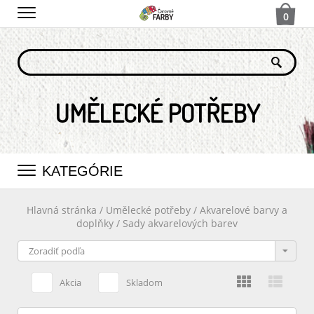
0
UMĚLECKÉ POTŘEBY
KATEGÓRIE
Hlavná stránka
/
Umělecké potřeby
/
Akvarelové barvy a
doplňky
/
Sady akvarelových barev
Akcia
Skladom