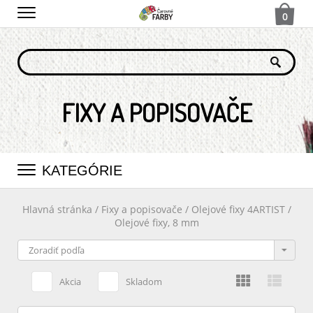
0
FIXY A POPISOVAČE
KATEGÓRIE
Hlavná stránka
/
Fixy a popisovače
/
Olejové fixy 4ARTIST
/
Olejové fixy, 8 mm
Akcia
Skladom