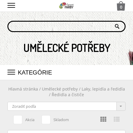
0
UMĚLECKÉ POTŘEBY
KATEGÓRIE
Hlavná stránka
/
Umělecké potřeby
/
Laky, lepidla a ředidla
/
Ředidla a čističe
Akcia
Skladom