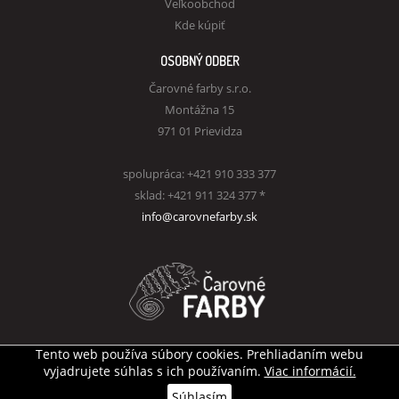
Veľkoobchod
Kde kúpiť
OSOBNÝ ODBER
Čarovné farby s.r.o.
Montážna 15
971 01 Prievidza
spolupráca: +421 910 333 377
sklad: +421 911 324 377 *
info@carovnefarby.sk
Tento web používa súbory cookies. Prehliadaním webu
Všetky práva vyhradené
© Čarovné farby s.r.o.
vyjadrujete súhlas s ich používaním.
Viac informácií.
Tvorba internetového obchodu
AZn webdesign