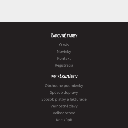
ČAROVNÉ FARBY
O nás
Novinky
Kontakt
Registrácia
PRE ZÁKAZNÍKOV
Obchodné podmienky
Spôsob dopravy
Spôsob platby a fakturácie
Vernostné zľavy
Veľkoobchod
Kde kúpiť