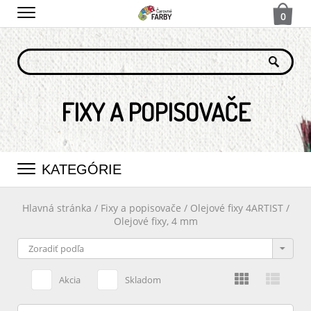
0
FIXY A POPISOVAČE
KATEGÓRIE
Hlavná stránka
/
Fixy a popisovače
/
Olejové fixy 4ARTIST
/
Olejové fixy, 4 mm
Akcia
Skladom