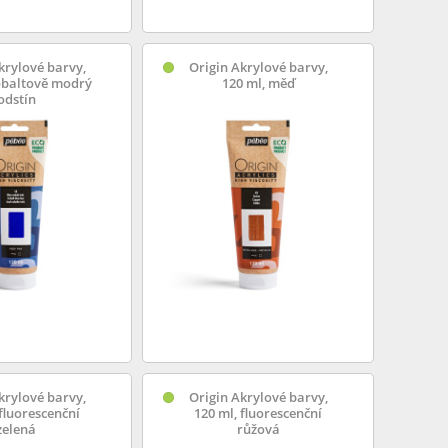
krylové barvy,
Origin Akrylové barvy,
obaltově modrý
120 ml, měď
odstín
krylové barvy,
Origin Akrylové barvy,
 fluorescenční
120 ml, fluorescenční
zelená
růžová