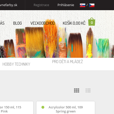
vnefarby.sk
Registrace
Prihlásenie
/
0
NÁS
BLOG
VEĽKOOBCHOD
KOŠÍK 0,00 KČ
PRO DĚTI A MLÁDEŽ
HOBBY TECHNIKY
or 150 ml, 115
Acrylcolor 500 ml, 109
Pink
Spring green