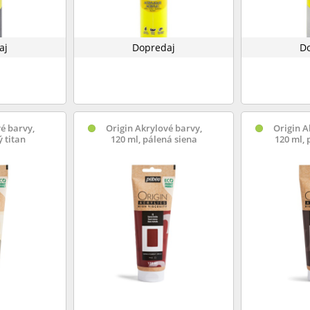
aj
Dopredaj
D
é barvy,
Origin Akrylové barvy,
Origin A
ý titan
120 ml, pálená siena
120 ml,