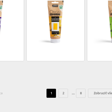
...
ca
1
2
8
Zobraziť vš