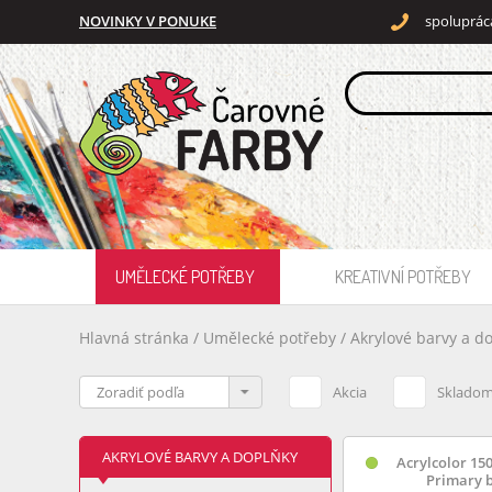
NOVINKY V PONUKE
spoluprác
UMĚLECKÉ POTŘEBY
KREATIVNÍ POTŘEBY
Hlavná stránka
/
Umělecké potřeby
/
Akrylové barvy a d
Akcia
Sklado
AKRYLOVÉ BARVY A DOPLŇKY
Acrylcolor 150
Primary 