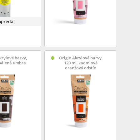
opredaj
krylové barvy,
Origin Akrylové barvy,
 pálená umbra
120 ml, kadmiově
oranžový odstín