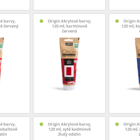
é barvy,
Origin Akrylové barvy,
Origin A
ě červený
120 ml, karmínově
120 ml, k
červená
é barvy,
Origin Akrylové barvy,
Origin A
kobaltově
120 ml, sytě kadmiově
120 ml,
stín
žlutý odstín