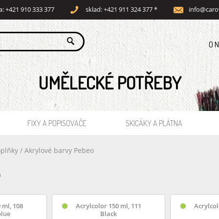
a: +421 910 333 377
sklad: +421 911 324 377 *
info@caro
O 
UMĚLECKÉ POTŘEBY
FIXY A POPISOVAČE
SKICÁKY A PLÁTNA
oplňky
/
Akrylové barvy Pebeo
m
 ml, 108
Acrylcolor 150 ml, 111
Acrylcol
blue
Black