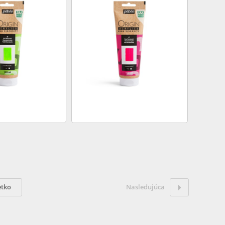
etko
Nasledujúca