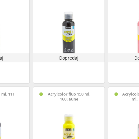
aj
Dopredaj
D
 ml, 111
Acrylcolor fluo 150 ml,
Acrylcol
160 Jaune
ml, 