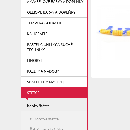
AKVARELOVÉ BARVY A DOPLŇKY
OLEJOVÉ BARVY A DOPLŇKY
TEMPERA GOUACHE
KALIGRAFIE
PASTELY, UHLÍKY A SUCHÉ
TECHNIKY
LINORYT
PALETY A NÁDOBY
ŠPACHTLE A NÁSTROJE
ŠTĚTCE
hobby štětce
silikonové štětce
Šablónovacie štětce