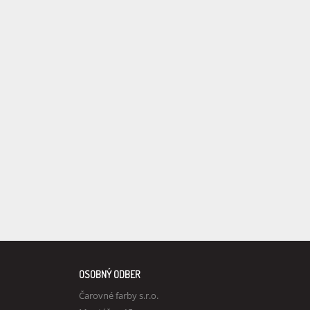
OSOBNÝ ODBER
Čarovné farby s.r.o.