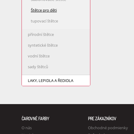
Štětce pro děti
tupovací štětce
přírodní štětce
syntetické štětce
vodní štětce
sady štětců
LAKY, LEPIDLA A ŘEDIDLA
ČAROVNÉ FARBY
PRE ZÁKAZNÍKOV
O nás
Obchodné podmienky