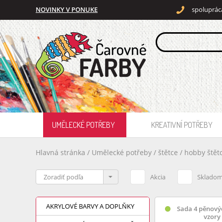
NOVINKY V PONUKE
spoluprác
UMĚLECKÉ POTŘEBY
KREATIVNÍ POTŘEBY
Hlavná stránka
/
Umělecké potřeby
/
štětce
/
hobby štět
Akcia
Sklado
AKRYLOVÉ BARVY A DOPLŇKY
Sada 4 pěnovýc
vzory