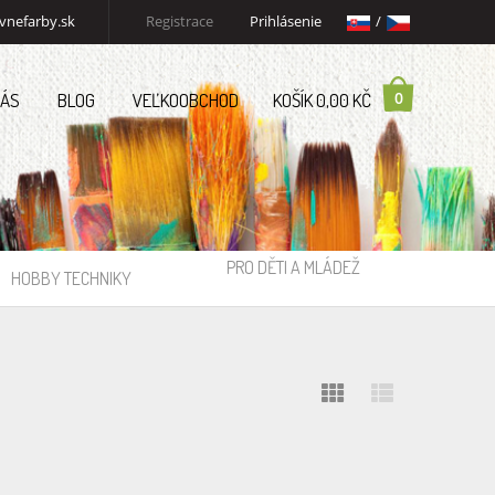
vnefarby.sk
Registrace
Prihlásenie
/
0
NÁS
BLOG
VEĽKOOBCHOD
KOŠÍK 0,00 KČ
PRO DĚTI A MLÁDEŽ
HOBBY TECHNIKY