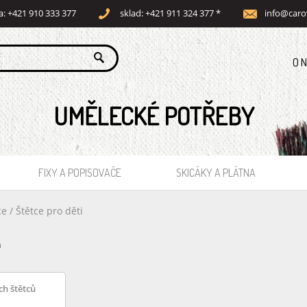
a: +421 910 333 377
sklad: +421 911 324 377 *
info@caro
O 
UMĚLECKÉ POTŘEBY
FIXY A POPISOVAČE
SKICÁKY A PLÁTNA
ce
/
Štětce pro děti
m
h štětců